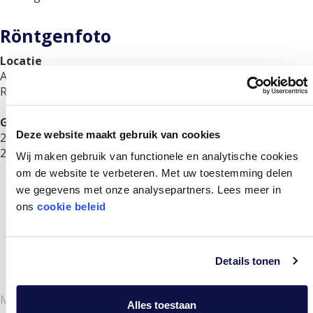
Röntgenfoto
Locatie
Amsterdam
Rotterdam
Gemiddelde wachttijd
Deze website maakt gebruik van cookies
2 dagen
2 dagen
Wij maken gebruik van functionele en analytische cookies
om de website te verbeteren. Met uw toestemming delen
we gegevens met onze analysepartners. Lees meer in
ons
cookie beleid
MAAK NU EEN AFSPRAAK
Details tonen
MOGELIJKHEID TOT WACHTLIJSTBEMIDDELING
Alles toestaan