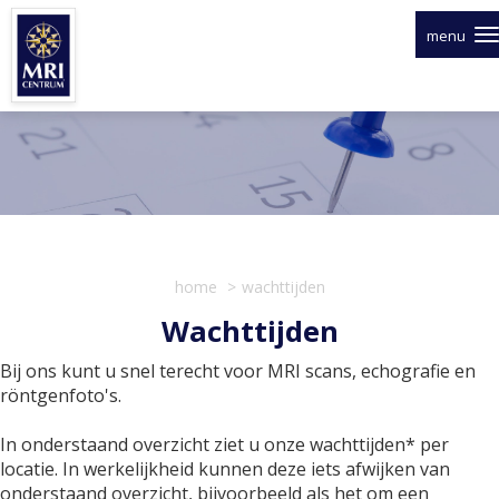
Overslaan
en
menu
naar
de
inhoud
gaan
home
wachttijden
Wachttijden
Bij ons kunt u snel terecht voor MRI scans, echografie en
röntgenfoto's.
In onderstaand overzicht ziet u onze wachttijden* per
locatie. In werkelijkheid kunnen deze iets afwijken van
onderstaand overzicht, bijvoorbeeld als het om een