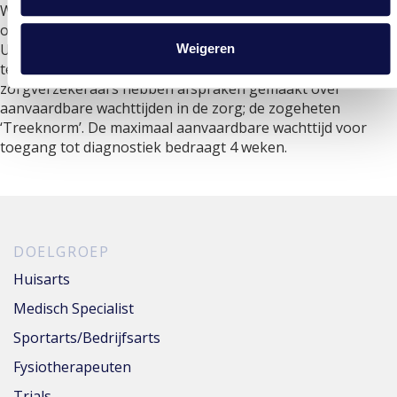
Wanneer u de wachttijd te lang vindt, kunt u contact
opnemen met de zorgbemiddeling van uw zorgverzekeraar.
Uw zorgverzekeraar kan voor u bekijken waar u eerder
Weigeren
terecht kunt en voor u bemiddelen. Zorgaanbieders en
zorgverzekeraars hebben afspraken gemaakt over
aanvaardbare wachttijden in de zorg; de zogeheten
‘Treeknorm’. De maximaal aanvaardbare wachttijd voor
toegang tot diagnostiek bedraagt 4 weken.
DOELGROEP
Huisarts
Medisch Specialist
Sportarts/Bedrijfsarts
Fysiotherapeuten
Trials