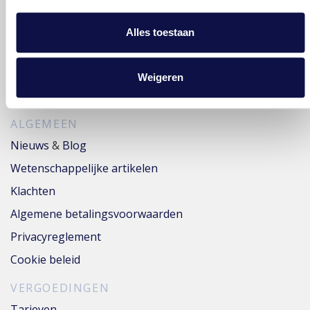
Huisarts
Medisch Specialist
Alles toestaan
Sportarts/Bedrijfsarts
Fysiotherapeuten
Weigeren
Trials
ALGEMEEN
Nieuws
&
Blog
Wetenschappelijke artikelen
Klachten
Algemene betalingsvoorwaarden
Privacyreglement
Cookie beleid
VERGOEDINGEN
Tarieven