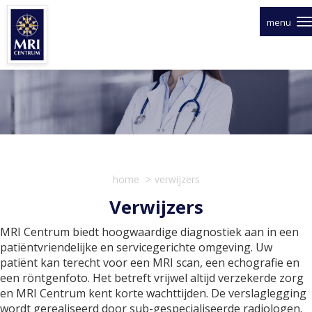
Overslaan
en
menu
naar
de
inhoud
gaan
home
verwijzers
Verwijzers
MRI Centrum biedt hoogwaardige diagnostiek aan in een
patiëntvriendelijke en servicegerichte omgeving. Uw
patiënt kan terecht voor een MRI scan, een echografie en
een röntgenfoto. Het betreft vrijwel altijd verzekerde zorg
en MRI Centrum kent korte wachttijden. De verslaglegging
wordt gerealiseerd door sub-gespecialiseerde radiologen.