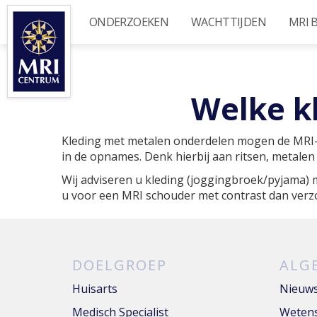
Overslaan
ONDERZOEKEN
WACHTTIJDEN
MRI 
en
naar
de
inhoud
gaan
Welke k
Kleding met metalen onderdelen mogen de MRI-s
in de opnames. Denk hierbij aan ritsen, metale
Wij adviseren u kleding (joggingbroek/pyjama)
u voor een MRI schouder met contrast dan verz
DOELGROEP
ALG
Huisarts
Nieuw
Medisch Specialist
Wetens