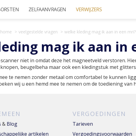
BORSTEN
ZELFAANVRAGEN
VERWIJZERS
home
veelgestelde vragen
welke kleding mag ik aan in een mri?
leding mag ik aan in 
canner niet in omdat deze het magneetveld verstoren. Hier
n knopen, beugelbeha maar ook een kledingstuk met glitters
 mee te nemen zonder metaal om comfortabel te kunnen ligg
oeken wij u een hemd mee te nemen om de toediening van h
EMEEN
VERGOEDINGEN
s
&
Blog
Tarieven
chappelijke artikelen
Vergoedingsvoorwaarden