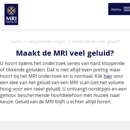
Overslaan
en
menu
naar
de
inhoud
gaan
home
veelgestelde vragen
maakt de mri veel geluid?
Maakt de MRI veel geluid?
U hoort tijdens het onderzoek series van hard kloppende
of tikkende geluiden. Dat is niet altijd even prettig maar
hoort bij het MRI onderzoek en is normaal. Klik
hier
voor
een idee van het geluid van een MRI scan (zet het volume
hoog voor een reëel geluid). U ontvangt oordopjes en een
gehoor beschermende hoofdtelefoon met muziek naar
keuze. Geluid van de MRI blijft u echter altijd horen.