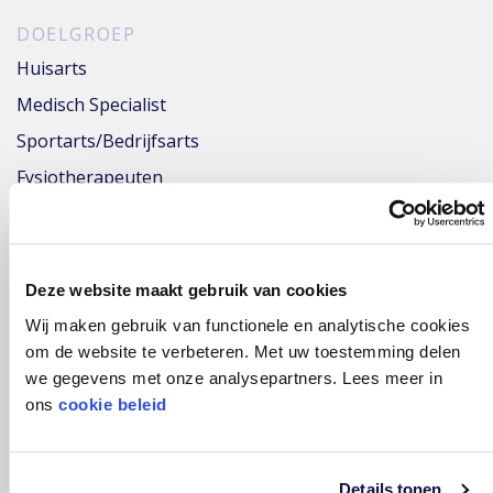
DOELGROEP
Huisarts
Medisch Specialist
Sportarts/Bedrijfsarts
Fysiotherapeuten
Trials
ALGEMEEN
Nieuws
&
Blog
Deze website maakt gebruik van cookies
Wij maken gebruik van functionele en analytische cookies
Wetenschappelijke artikelen
om de website te verbeteren. Met uw toestemming delen
Klachten
we gegevens met onze analysepartners. Lees meer in
Algemene betalingsvoorwaarden
ons
cookie beleid
Privacyreglement
Cookie beleid
Details tonen