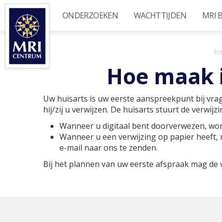
Overslaan
ONDERZOEKEN
WACHTTIJDEN
MRI 
en
naar
de
inhoud
h
gaan
Hoe maak i
Uw huisarts is uw eerste aanspreekpunt bij vrag
hij/zij u verwijzen. De huisarts stuurt de verwi
Wanneer u digitaal bent doorverwezen, wor
Wanneer u een verwijzing op papier heeft, n
e-mail naar ons te zenden.
Bij het plannen van uw eerste afspraak mag de ve