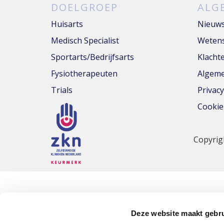
DOELGROEP
ALG
Huisarts
Nieuw
Medisch Specialist
Wetens
Sportarts/Bedrijfsarts
Klacht
Fysiotherapeuten
Algeme
Trials
Privac
Cookie
Copyrig
Deze website maakt gebru