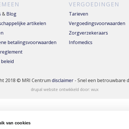
EMEEN
VERGOEDINGEN
s
&
Blog
Tarieven
chappelijke artikelen
Vergoedingsvoorwaarden
en
Zorgverzekeraars
ne betalingsvoorwaarden
Infomedics
yreglement
 beleid
ht 2018 © MRI Centrum
disclaimer
- Snel een betrouwbare 
drupal website ontwikkeld door:
wux
ik van cookies