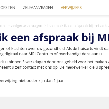
BORSTEN
ZELFAANVRAGEN
VERWIJZERS
ome
veelgestelde vragen
hoe maak ik een afspraak bij mri cent
k een afspraak bij 
en of klachten over uw gezondheid. Als de huisarts vindt da
jzing digitaal naar MRI Centrum of overhandigt deze aan u.
dt u binnen 3 werkdagen door ons gebeld voor het maken v
eemt u zelf contact met ons op. De medewerker die u spreekt
rwijzing niet ouder zijn dan 1 jaar.