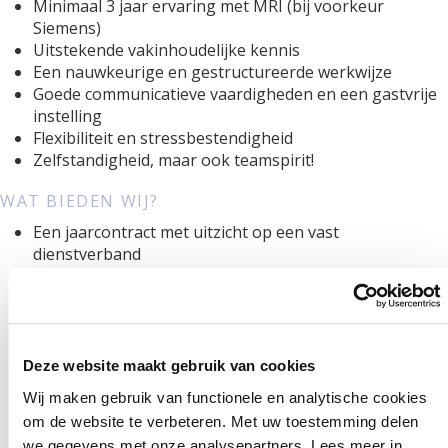
Minimaal 3 jaar ervaring met MRI (bij voorkeur
Siemens)
Uitstekende vakinhoudelijke kennis
Een nauwkeurige en gestructureerde werkwijze
Goede communicatieve vaardigheden en een gastvrije
instelling
Flexibiliteit en stressbestendigheid
Zelfstandigheid, maar ook teamspirit!
WAT BIEDEN WIJ?
Een jaarcontract met uitzicht op een vast
dienstverband
Een uitstekend salaris (FWG 55), afhankelijk van
opleiding en ervaring
Arbeidsvoorwaarden conform de CAO ZKN, waaronder:
Eindejaarsuitkering en vakantiegeld
Pensioenopbouw bij PFZW
Deze website maakt gebruik van cookies
PLB-uren naast reguliere vakantiedagen
Wij maken gebruik van functionele en analytische cookies
Reiskostenvergoeding van €0,23 per km
om de website te verbeteren. Met uw toestemming delen
we gegevens met onze analysepartners. Lees meer in