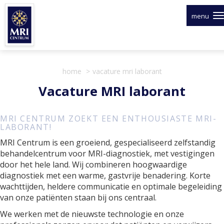
Overslaan
en
menu
naar
de
inhoud
gaan
home
vacature mri laborant
Vacature MRI laborant
MRI CENTRUM ZOEKT EEN ENTHOUSIASTE MRI-
LABORANT!
MRI Centrum is een groeiend, gespecialiseerd zelfstandig
behandelcentrum voor MRI-diagnostiek, met vestigingen
door het hele land. Wij combineren hoogwaardige
diagnostiek met een warme, gastvrije benadering. Korte
wachttijden, heldere communicatie en optimale begeleiding
van onze patiënten staan bij ons centraal.
We werken met de nieuwste technologie en onze