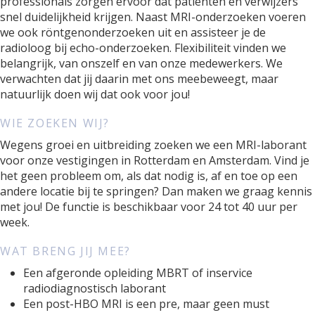
professionals zorgen ervoor dat patiënten en verwijzers
snel duidelijkheid krijgen. Naast MRI-onderzoeken voeren
we ook röntgenonderzoeken uit en assisteer je de
radioloog bij echo-onderzoeken. Flexibiliteit vinden we
belangrijk, van onszelf en van onze medewerkers. We
verwachten dat jij daarin met ons meebeweegt, maar
natuurlijk doen wij dat ook voor jou!
WIE ZOEKEN WIJ?
Wegens groei en uitbreiding zoeken we een MRI-laborant
voor onze vestigingen in Rotterdam en Amsterdam. Vind je
het geen probleem om, als dat nodig is, af en toe op een
andere locatie bij te springen? Dan maken we graag kennis
met jou! De functie is beschikbaar voor 24 tot 40 uur per
week.
WAT BRENG JIJ MEE?
Een afgeronde opleiding MBRT of inservice
radiodiagnostisch laborant
Een post-HBO MRI is een pre, maar geen must