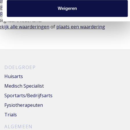
Weigeren
RI Centrum Groningen
is gewaardeerd op
orgkaartNederland.
ekijk alle waarderingen
of
plaats een waardering
DOELGROEP
Huisarts
Medisch Specialist
Sportarts/Bedrijfsarts
Fysiotherapeuten
Trials
ALGEMEEN