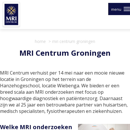
Overslaan
en
menu
naar
de
inhoud
gaan
home
mri centrum groningen
MRI Centrum Groningen
MRI Centrum verhuist per 14 mei naar een mooie nieuwe
locatie in Groningen op het terrein van de
Hanzehogeschool, locatie Wiebenga. We bieden er een
breed scala aan MRI onderzoeken met focus op
hoogwaardige diagnostiek en patiëntenzorg. Daarnaast
zijn we al 25 jaar een betrouwbare partner van huisartsen,
medisch specialisten, fysiotherapeuten en ziekenhuizen.
Welke MRI onderzoeken