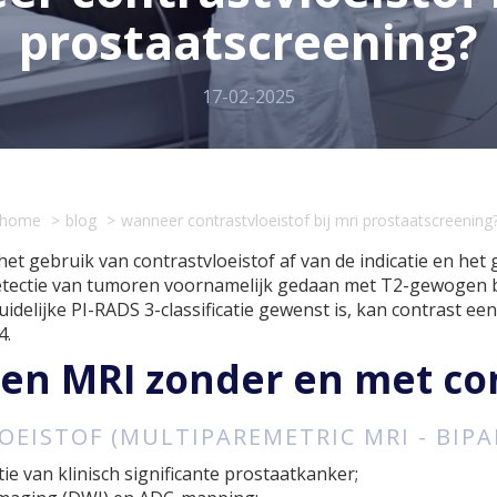
prostaatscreening?
17-02-2025
home
blog
wanneer contrastvloeistof bij mri prostaatscreening
et gebruik van contrastvloeistof af van de indicatie en het
detectie van tumoren voornamelijk gedaan met T2-gewogen 
elijke PI-RADS 3-classificatie gewenst is, kan contrast een
4.
een MRI zonder en met con
EISTOF (MULTIPAREMETRIC MRI - BIP
e van klinisch significante prostaatkanker;