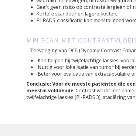
Gebruikt T2-gewogen, diffusion-weighted 
Geeft geen risico op contrastallergieën of ne
Kortere scanduur en lagere kosten;
PI-RADS-classificatie kan meestal goed wor
MRI SCAN MET CONTRASTVLOEIS
Toevoeging van DCE (Dynamic Contrast Enhan
Kan helpen bij twijfelachtige laesies, vooral
Nuttig voor lokalisatie van tumor bij eerde
Beter voor evaluatie van extracapsulaire ui
Conclusie: Voor de meeste patiënten die een
meestal voldoende
. Contrast wordt met name g
twijfelachtige laesies (PI-RADS 3), stadiëring 