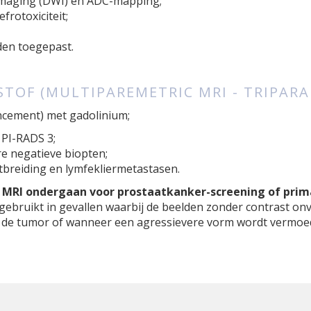
imaging (DWI) en ADC-mapping;
frotoxiciteit;
den toegepast.
TOF (MULTIPAREMETRIC MRI - TRIPAR
cement) met gadolinium;
 PI-RADS 3;
re negatieve biopten;
tbreiding en lymfekliermetastasen.
 MRI ondergaan voor prostaatkanker-screening of prima
ebruikt in gevallen waarbij de beelden zonder contrast onvo
van de tumor of wanneer een agressievere vorm wordt vermoe