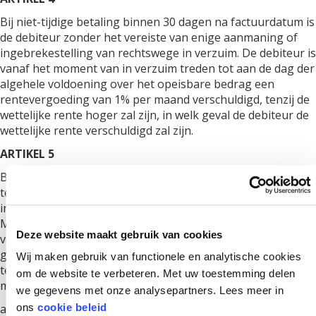
Bij niet-tijdige betaling binnen 30 dagen na factuurdatum is
de debiteur zonder het vereiste van enige aanmaning of
ingebrekestelling van rechtswege in verzuim. De debiteur is
vanaf het moment van in verzuim treden tot aan de dag der
algehele voldoening over het opeisbare bedrag een
rentevergoeding van 1% per maand verschuldigd, tenzij de
wettelijke rente hoger zal zijn, in welk geval de debiteur de
wettelijke rente verschuldigd zal zijn.
ARTIKEL 5
Bij niet-tijdige betaling binnen de onder artikel 2 genoemde
termijn van 30 dagen is de debiteur zonder aanmaning of
ingebrekestelling van rechtswege in verzuim en aan het
MRI Centrum naast de hiervoor onder artikel 4 genoemde
Deze website maakt gebruik van cookies
vertragingsrente tevens verschuldigd alle kosten, zowel
gerechtelijke als buitengerechtelijke, die het MRI Centrum
Wij maken gebruik van functionele en analytische cookies
ter incassering van haar vordering moet maken, waaronder
om de website te verbeteren. Met uw toestemming delen
minimaal begrepen:
we gegevens met onze analysepartners. Lees meer in
administratiekosten, die bij deze worden gefixeerd op
ons
cookie beleid