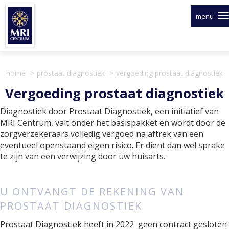
Overslaan
en
menu
naar
de
inhoud
gaan
home
prostaat diagnostiek
vergoeding prostaat diagnostiek
Vergoeding prostaat diagnostiek
Diagnostiek door Prostaat Diagnostiek, een initiatief van
MRI Centrum, valt onder het basispakket en wordt door de
zorgverzekeraars volledig vergoed na aftrek van een
eventueel openstaand eigen risico. Er dient dan wel sprake
te zijn van een verwijzing door uw huisarts.
U ONTVANGT DE REKENING VAN
PROSTAAT DIAGNOSTIEK
Prostaat Diagnostiek heeft in 2022 geen contract gesloten