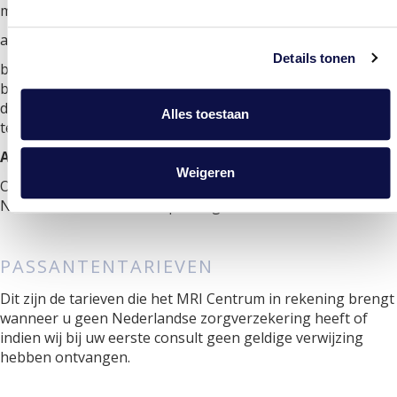
minimaal € 25,00 exclusief BTW
alsmede
Details tonen
buitengerechtelijke incassokosten, welke 15% zullen
bedragen van het factuurbedrag te vermeerderen met de
daarover verschuldigde omzetbelasting, welke kosten
Alles toestaan
tenminste € 45,00 exclusief BTW bedragen.
ARTIKEL 6
Weigeren
Op de met het MRI Centrum gesloten overeenkomst(en) is
Nederlands recht van toepassing.
PASSANTENTARIEVEN
Dit zijn de tarieven die het MRI Centrum in rekening brengt
wanneer u geen Nederlandse zorgverzekering heeft of
indien wij bij uw eerste consult geen geldige verwijzing
hebben ontvangen.