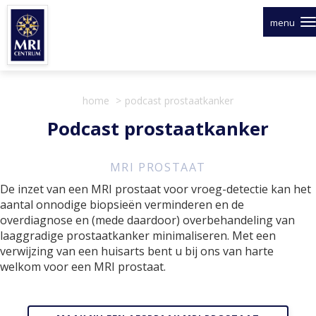
Overslaan
en
menu
naar
de
inhoud
gaan
home
podcast prostaatkanker
Podcast prostaatkanker
MRI PROSTAAT
De inzet van een MRI prostaat voor vroeg-detectie kan het
aantal onnodige biopsieën verminderen en de
overdiagnose en (mede daardoor) overbehandeling van
laaggradige prostaatkanker minimaliseren. Met een
verwijzing van een huisarts bent u bij ons van harte
welkom voor een MRI prostaat.