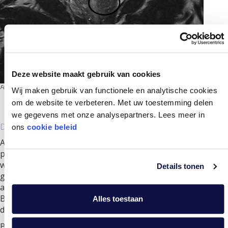
Deze website maakt gebruik van cookies
Foto: prostaat met tumor
Wij maken gebruik van functionele en analytische cookies
om de website te verbeteren. Met uw toestemming delen
we gegevens met onze analysepartners. Lees meer in
DE VOORDELEN VAN EEN MRI SCAN
ons
cookie beleid
Als gevolg van een MRI scan is voor ongeveer 50% van de
patiënten geen vervolgonderzoek door middel van
weefselafname nodig. Bij hen wordt er geen afwijking
Details tonen
gevonden of is er in ieder geval geen sprake van een
agressieve vorm van kanker die behandeld moet worden.
Behoort u tot deze groep? Dan weet u binnen enkele
Alles toestaan
dagen dat u zich geen zorgen hoeft te maken.
Blijkt er uit de MRI scan wel een agressieve vorm van